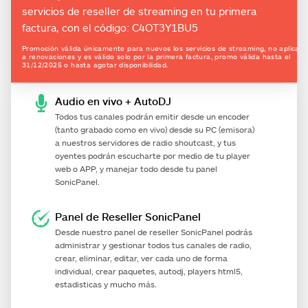
servicios de reseller de streaming en tu primera
factura, con el código: C4OT3Y1BU5
Promoción válida únicamente para nuevos los servicios de streaming, no aplica
a renovaciones y es válido solo por la primera factura, promo válida hasta el
31/12/2025 o hasta agotar disponibilidad.
Audio en vivo + AutoDJ
Todos tus canales podrán emitir desde un encoder
(tanto grabado como en vivo) desde su PC (emisora)
a nuestros servidores de radio shoutcast, y tus
oyentes podrán escucharte por medio de tu player
web o APP, y manejar todo desde tu panel
SonicPanel.
Panel de Reseller SonicPanel
Desde nuestro panel de reseller SonicPanel podrás
administrar y gestionar todos tus canales de radio,
crear, eliminar, editar, ver cada uno de forma
individual, crear paquetes, autodj, players html5,
estadisticas y mucho más.