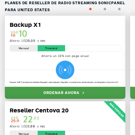
PLANES DE RESELLER DE RADIO STREAMING SONICPANEL
1
2
3
PARA UNITED STATES
Backup X1
10
USD
10
Ahorro: USD
0,00
x mes
Mensual
Trimestral
Ahorra un 15% con pago anual
Espacio 5GB Transferencia Ilimitada Respaldo Automatizado Respaldo Incrementa les Administración de Respaldos Soporte 24/7
ORDENAR AHORA

Reseller Centova 20
22
USD
,02
25.9
Ahorro: USD
3,88
x mes
Mensual
Trimestral