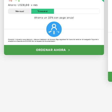
-1
Ahorro: USD
0,00
x mes
Mensual
Trimestral
Ahorra un 15% con pago anual
Comodo 1 dominio www.site.com + site.com Validación de dominio Baja seguridad Sin barra de verde en el navegador Soporte a
smartphone Garantía de $10.000 No se requiere de documentación
ORDENAR AHORA
