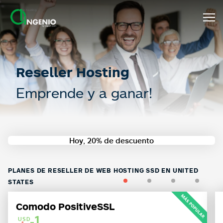
reseller hosting
Reseller Hosting
Emprende y a ganar!
Hoy, 20% de descuento
PLANES DE RESELLER DE WEB HOSTING SSD EN UNITED
1
2
3
4
STATES
Comodo PositiveSSL
-1
USD